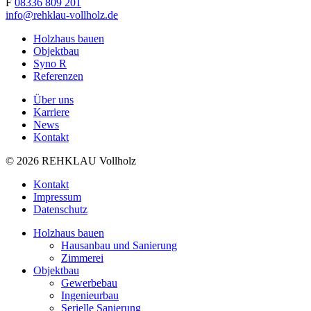
F
08336 809 201
info@rehklau-vollholz.de
Holzhaus bauen
Objektbau
Syno R
Referenzen
Über uns
Karriere
News
Kontakt
© 2026 REHKLAU Vollholz
Kontakt
Impressum
Datenschutz
Holzhaus bauen
Hausanbau und Sanierung
Zimmerei
Objektbau
Gewerbebau
Ingenieurbau
Serielle Sanierung