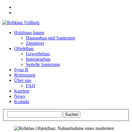
Holzhaus bauen
Hausanbau und Sanierung
Zimmerei
Objektbau
Gewerbebau
Ingenieurbau
Serielle Sanierung
Syno R
Referenzen
Über uns
FAQ
Karriere
News
Kontakt
Suchen